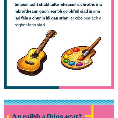
timpeallacht shábháilte mheasúil a chruthú ina
mbraitheann gach leanbh go bhfuil siad in ann
iad féin a chur in iúl
gan srian
, ar cibé bealach a
roghnaíonn siad.
An raibh a fhios agat?