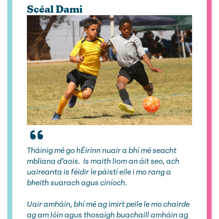
Scéal Dami
Tháinig mé go hÉirinn nuair a bhí mé seacht
mbliana d’aois. Is maith liom an áit seo, ach
uaireanta is féidir le páistí eile i mo rang a
bheith suarach agus ciníoch.
Uair amháin, bhí mé ag imirt peile le mo chairde
ag am lóin agus thosaigh buachaill amháin ag