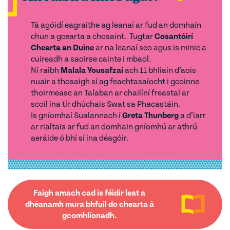
Tá agóidí eagraithe ag leanaí ar fud an domhain
chun a gcearta a chosaint. Tugtar
Cosantóirí
Chearta an Duine
ar na leanaí seo agus is minic a
cuireadh a saoirse cainte i mbaol.
Ní raibh
Malala Yousafzai
ach 11 bhliain d’aois
nuair a thosaigh sí ag feachtasaíocht i gcoinne
thoirmeasc an Talaban ar chailíní freastal ar
scoil ina tír dhúchais Swat sa Phacastáin.
Is gníomhaí Sualannach í
Greta Thunberg
a d’iarr
ar rialtais ar fud an domhain gníomhú ar athrú
aeráide ó bhí sí ina déagóir.
Faigh amach cad is féidir leat a
dhéanamh mura bhfuil do chearta á
gcomhlíonadh.