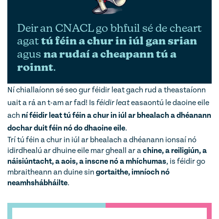
Deir an CNACL go bhfuil sé de cheart
agat
tú féin a chur in iúl gan srian
agus
na rudaí a cheapann tú a
roinnt
.
Ní chiallaíonn sé seo gur féidir leat gach rud a theastaíonn
uait a rá an t-am ar fad! Is
féidir leat
easaontú le daoine eile
ach
ní féidir leat tú féin a chur in iúl ar bhealach a dhéanann
dochar duit féin nó do dhaoine eile
.
Trí tú féin a chur in iúl ar bhealach a dhéanann ionsaí nó
idirdhealú ar dhuine eile mar gheall ar a
chine, a reiligiún, a
náisiúntacht, a aois, a inscne nó a mhíchumas
, is féidir go
mbraitheann an duine sin
gortaithe, imníoch nó
neamhshábháilte
.