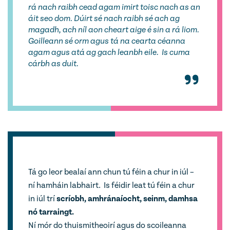
rá nach raibh cead agam imirt toisc nach as an
áit seo dom. Dúirt sé nach raibh sé ach ag
magadh, ach níl aon cheart aige é sin a rá liom.
Goilleann sé orm agus tá na cearta céanna
agam agus atá ag gach leanbh eile. Is cuma
cárbh as duit.
Tá go leor bealaí ann chun tú féin a chur in iúl –
ní hamháin labhairt. Is féidir leat tú féin a chur
in iúl trí
scríobh, amhránaíocht, seinm, damhsa
nó tarraingt.
Ní mór do thuismitheoirí agus do scoileanna