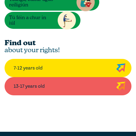
reiligiún
Tú féin a chur in
iúl
Find out
about your rights!
7-12 years old
13-17 years old