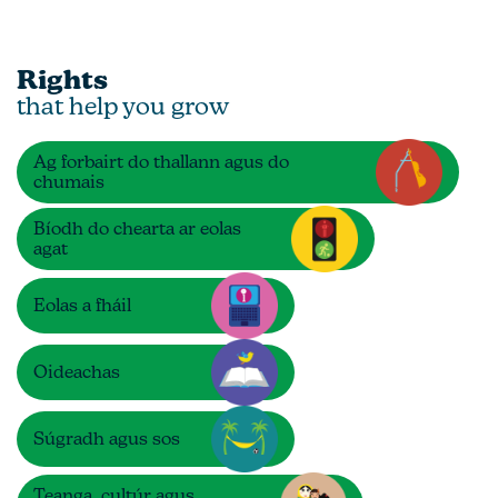
Rights
that help you grow
Ag forbairt do thallann agus do
chumais
Bíodh do chearta ar eolas
agat
Eolas a fháil
Oideachas
Súgradh agus sos
Teanga, cultúr agus