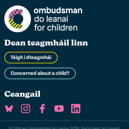
Dean teagmháil linn
Téigh i dteagmhái
Concerned about a child?
Ceangail
© Oifig an Ombudsman do Leanaí 2026. Gach ceart ar cosaint