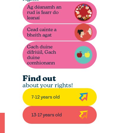
Ag déanamh an
rud is fearr do
leanaí
Cead cainte a
bheith agat
Gach duine
difriúil, Gach
duine
comhionann
Find out
about your rights!
7-12 years old
13-17 years old