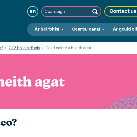
Cuardaigh
en
Contact us
Submit
Search
Ár Seirbhísí
Cearta leanaí
Ár gcuid oi
a?
7-12 bhliain d’aois
Cead cainte a bheith agat
heith agat
seo?