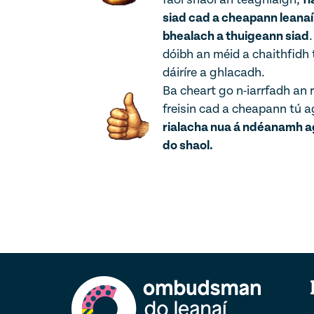
siad cad a cheapann leanaí
bhealach a thuigeann siad
dóibh an méid a chaithfidh 
dáiríre a ghlacadh.
Ba cheart go n-iarrfadh an r
freisin cad a cheapann tú 
rialacha nua á ndéanamh a
do shaol.