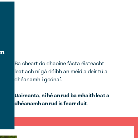
in
Ba cheart do dhaoine fásta éisteacht
leat ach ní gá dóibh an méid a deir tú a
dhéanamh i gcónaí.
Uaireanta, ní hé an rud ba mhaith leat a
dhéanamh an rud is fearr duit
.