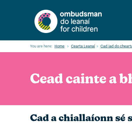
Skip
to
main
content
You are here:
Home
Cearta Leanaí
Cad iad do cheart
Cead cainte a b
Cad a chiallaíonn sé 