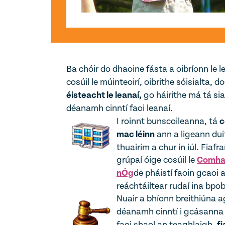
Ba chóir do dhaoine fásta a oibríonn le l
cosúil le múinteoirí, oibrithe sóisialta, do
éisteacht le leanaí,
go háirithe má tá si
déanamh cinntí faoi leanaí.
I roinnt bunscoileanna, tá
c
mac léinn
ann a ligeann dui
thuairim a chur in iúl. Fiafr
grúpaí óige cosúil le
Comhai
nÓg
de pháistí faoin gcaoi 
reáchtáiltear rudaí ina bpob
Nuair a bhíonn breithiúna a
déanamh cinntí i gcásanna 
faoi shaol an teaghlaigh,
fi