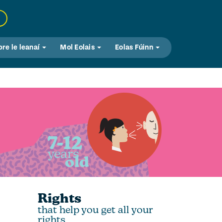
bre le leanaí
Mol Eolais
Eolas Fúinn
7-12
years
old
Rights
that help you get all your
rights