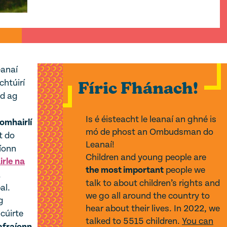
eanaí
chtúirí
Fíric Fhánach!
ad ag
Is é éisteacht le leanaí an ghné is
omhairlí
mó de phost an Ombudsman do
t do
Leanaí!
aíonn
Children and young people are
rle na
the most important
people we
a
talk to about children’s rights and
al.
we go all around the country to
g
hear about their lives. In 2022, we
cúirte
talked to 5515 children.
You can
afraíonn