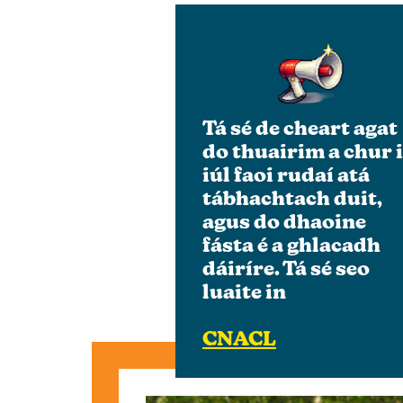
Tá sé de cheart agat
do thuairim a chur 
iúl faoi rudaí atá
tábhachtach duit
,
agus do dhaoine
fásta é a ghlacadh
dáiríre. Tá sé seo
luaite in
CNACL