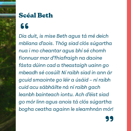
Scéal Beth
Dia duit, is mise Beth agus tá mé deich
mbliana d’aois. Thóg siad clós súgartha
nua i mo cheantar agus bhí sé chomh
fionnuar mar d’fhiafraigh na daoine
fásta dúinn cad a theastaigh uainn go
mbeadh sé cosúil! Ní raibh siad in ann ár
gcuid smaointe go léir a úsáid – ní raibh
cuid acu sábháilte ná ní raibh gach
leanbh bainteach iontu. Ach d’éist siad
go mór linn agus anois tá clós súgartha
bogha ceatha againn le sleamhnán mór!