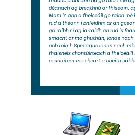
fhadhb a bhí ann ná go raibh mé a
déanach ag breathnú ar fhíseáin, ag
Mam in ann a fheiceáil go raibh mé 
rud a théann i bhfeidhm ar an gcear
go raibh sí ag iarraidh an rud is fear
smacht ar mo ghuthán, ionas nach fé
ach roimh 8pm agus ionas nach mbe
fhaisnéis chontúirteach a fheiceáil
cosnaítear mo cheart a bheith sábhái