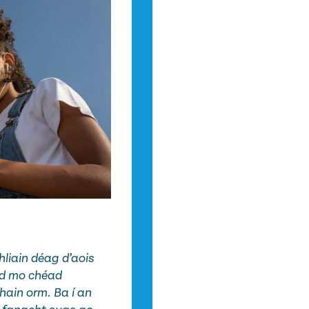
hliain déag d’aois
id mo chéad
hain orm. Ba í an