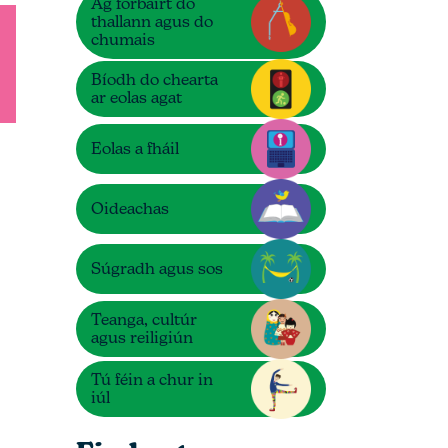
Ag forbairt do
thallann agus do
chumais
Bíodh do chearta
ar eolas agat
Eolas a fháil
Oideachas
Súgradh agus sos
Teanga, cultúr
agus reiligiún
Tú féin a chur in
iúl