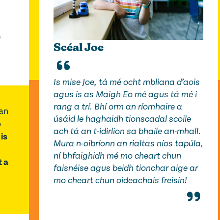
a
Scéal Joe
Is mise Joe, tá mé ocht mbliana d’aois
agus is as Maigh Eo mé agus tá mé i
rang a trí. Bhí orm an ríomhaire a
 an
úsáid le haghaidh tionscadal scoile
o
ach tá an t-idirlíon sa bhaile an-mhall.
h
is
Mura n-oibríonn an rialtas níos tapúla,
ní bhfaighidh mé mo cheart chun
t a
faisnéise agus beidh tionchar aige ar
mo cheart chun oideachais freisin!