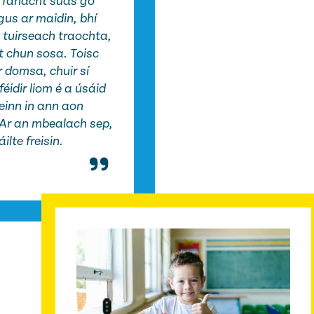
g fanacht suas go
us ar maidin, bhí
i tuirseach traochta,
t chun sosa. Toisc
r domsa, chuir sí
idir liom é a úsáid
inn in ann aon
! Ar an mbealach sep,
lte freisin.