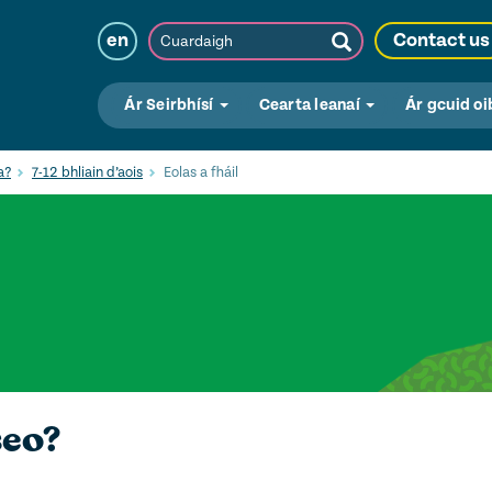
Cuardaigh
en
Contact us
Submit
Search
Ár Seirbhísí
Cearta leanaí
Ár gcuid oi
a?
7-12 bhliain d’aois
Eolas a fháil
seo?