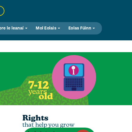
bre le leanaí
Mol Eolais
Eolas Fúinn
7-12
years
old
Rights
that help you grow