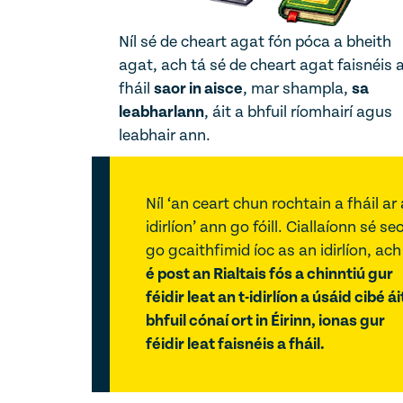
Níl sé de cheart agat fón póca a bheith
agat, ach tá sé de cheart agat faisnéis 
fháil
saor in aisce
, mar shampla,
sa
leabharlann
, áit a bhfuil ríomhairí agus
leabhair ann.
Níl ‘an ceart chun rochtain a fháil ar
idirlíon’ ann go fóill. Ciallaíonn sé se
go gcaithfimid íoc as an idirlíon, ac
é post an Rialtais fós a chinntiú gur
féidir leat an t-idirlíon a úsáid cibé ái
bhfuil cónaí ort in Éirinn, ionas gur
féidir leat faisnéis a fháil.