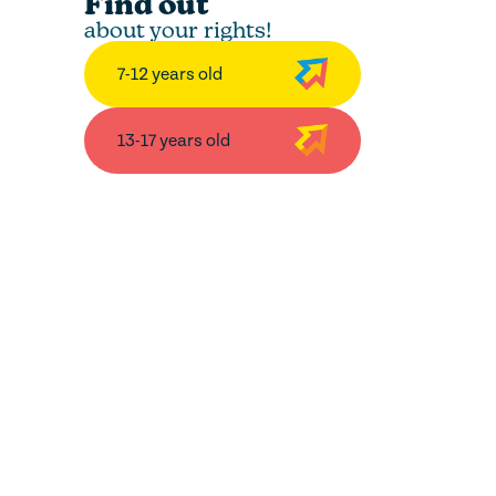
Find out
about your rights!
7-12 years old
13-17 years old