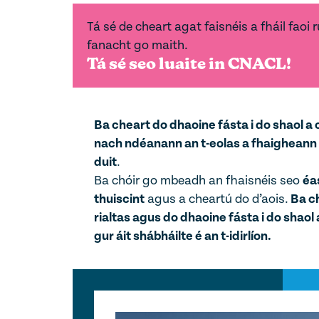
Tá sé de cheart agat faisnéis a fháil fao
fanacht go maith.
Tá sé seo luaite in CNACL!
Ba cheart do dhaoine fásta i do shaol a 
nach ndéanann an t-eolas a fhaigheann
duit
.
Ba chóir go mbeadh an fhaisnéis seo
éa
thuiscint
agus a cheartú do d’aois.
Ba c
rialtas agus do dhaoine fásta i do shaol 
gur áit shábháilte é an t-idirlíon.