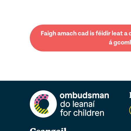
Faigh amach cad is féidir leat 
á gcomh