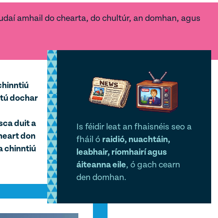
i rudaí amhail do chearta, do chultúr, an domhan, agus
chinntiú
 tú dochar
sca duit a
Is féidir leat an fhaisnéis seo a
heart don
fháil ó
raidió, nuachtáin,
a chinntiú
leabhair, ríomhairí agus
áiteanna eile
, ó gach cearn
den domhan.