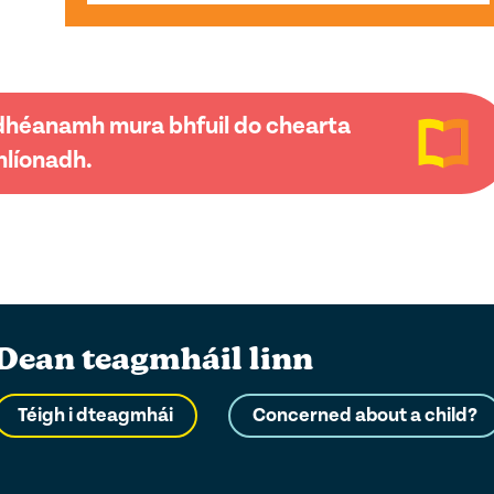
a dhéanamh mura bhfuil do chearta
líonadh.
Dean teagmháil linn
Téigh i dteagmhái
Concerned about a child?