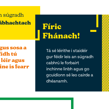
bh súgradh
ábhachtach
Fíric
Fhánach!
gus sosa a
Tá sé léirithe i staidéir
fidh tú
gur féidir leis an súgradh
 léir agus
cabhrú le forbairt
ine is fearr
inchinne linbh agus go
gcuidíonn sé leo cairde a
dhéanamh.