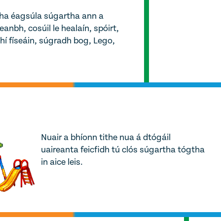
cha éagsúla súgartha ann a
eanbh, cosúil le healaín, spóirt,
hí físeáin, súgradh bog, Lego,
Nuair a bhíonn tithe nua á dtógáil
uaireanta feicfidh tú clós súgartha tógtha
in aice leis.