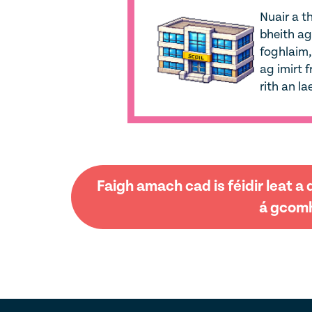
Nuair a t
bheith a
foghlaim,
ag imirt 
rith an l
Faigh amach cad is féidir leat 
á gcomh