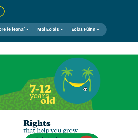
bre le leanaí
Mol Eolais
Eolas Fúinn
7-12
years
old
Rights
that help you grow