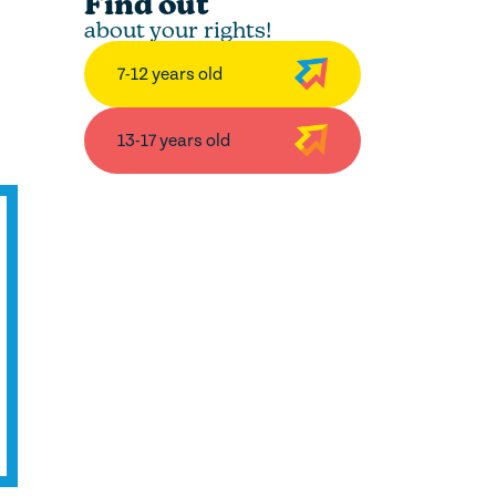
Find out
about your rights!
7-12 years old
13-17 years old