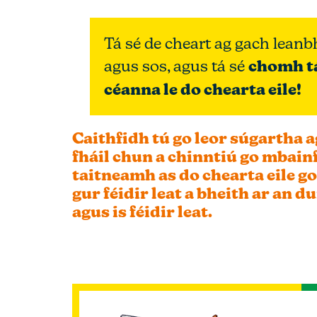
Tá sé de cheart ag gach lean
agus sos, agus tá sé
chomh t
céanna le do chearta eile!
Caithfidh tú go leor súgartha a
fháil chun a chinntiú go mbain
taitneamh as do chearta eile go
gur féidir leat a bheith ar an du
agus is féidir leat
.