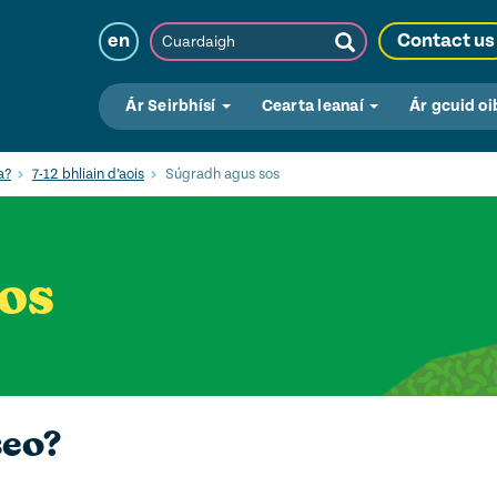
Cuardaigh
en
Contact us
Submit
Search
Ár Seirbhísí
Cearta leanaí
Ár gcuid oi
a?
7-12 bhliain d’aois
Súgradh agus sos
os
seo?