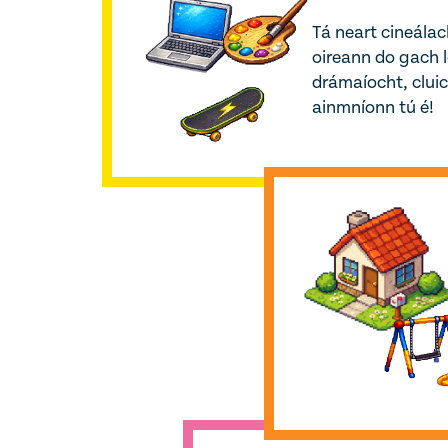
Tá neart cineála
oireann do gach l
drámaíocht, cluic
ainmníonn tú é!