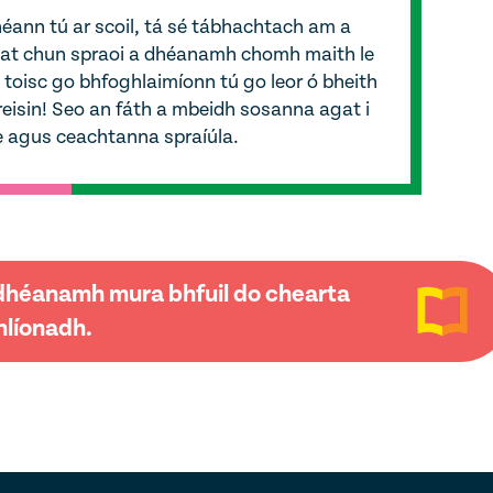
héann tú ar scoil, tá sé tábhachtach am a
gat chun spraoi a dhéanamh chomh maith le
 toisc go bhfoghlaimíonn tú go leor ó bheith
freisin! Seo an fáth a mbeidh sosanna agat i
ae agus ceachtanna spraíúla.
a dhéanamh mura bhfuil do chearta
líonadh.