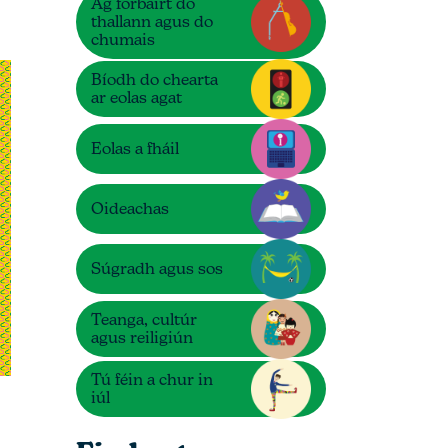
Ag forbairt do
thallann agus do
chumais
Bíodh do chearta
ar eolas agat
Eolas a fháil
Oideachas
Súgradh agus sos
Teanga, cultúr
agus reiligiún
Tú féin a chur in
iúl