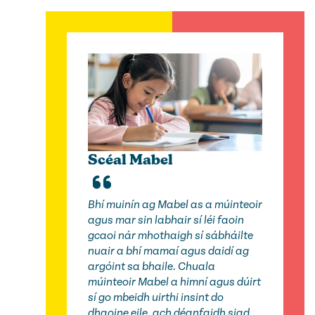
Scéal Mabel
Bhí muinín ag Mabel as a múinteoir
agus mar sin labhair sí léi faoin
gcaoi nár mhothaigh sí sábháilte
nuair a bhí mamaí agus daidí ag
argóint sa bhaile. Chuala
múinteoir Mabel a himní agus dúirt
sí go mbeidh uirthi insint do
dhaoine eile, ach déanfaidh siad