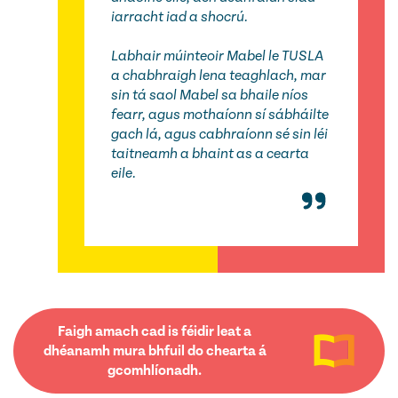
iarracht iad a shocrú.
Labhair múinteoir Mabel le TUSLA
a chabhraigh lena teaghlach,
mar
sin tá saol Mabel sa bhaile níos
fearr
, agus mothaíonn sí sábháilte
gach lá, agus cabhraíonn sé sin léi
taitneamh a bhaint as a cearta
eile.
Faigh amach cad is féidir leat a
dhéanamh mura bhfuil do chearta á
gcomhlíonadh.