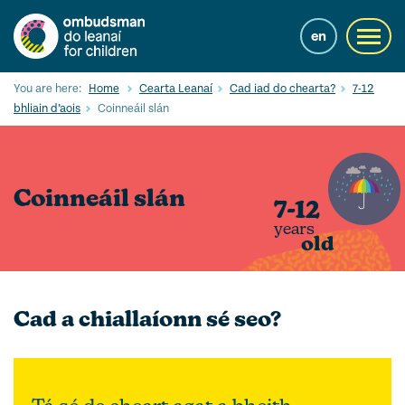
Skip
to
en
Toggl
main
navig
content
Cuardaigh
You are here:
Home
Cearta Leanaí
Cad iad do chearta?
7-12
Submi
bhliain d’aois
Coinneáil slán
Searc
Ár Seirbhísí
Coinneáil slán
Cearta leanaí
7-12
years
Ár gcuid oibre le leanaí
old
Mol Eolais
Eolas Fúinn
Cad a chiallaíonn sé seo?
Contact us