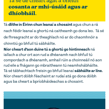
Tá sé de cheart agat a bheith
cosanta ar mhí-úsáid agus ar
dhíobháil
.
Tá
dlíthe in Éirinn chun leanaí a chosaint
agus chun a rá
nach féidir leanaí a ghortú ná caitheamh go dona leo. Tá sé
de fhreagracht ar do theaghlach nó ar do chaomhnóir a
chinntiú go bhfuil tú sábháilte.
Níor cheart d’aon duine tú a ghortú go hintinneach
ná
iallach a chur ort aon rud a dhéanamh nach bhfuil tú
compordach a dhéanamh, amhail rúin a choinneáil nó aon
rud eile a fhágann go mbraitheann tú neamhshábháilte.
Tá sé tábhachtach freisin go bhfuil leanaí
sábháilte ar líne.
Níor cheart dóibh féachaint ar rudaí atá go dona dóibh
agus ba cheart a bpríobháideachas a chosaint.