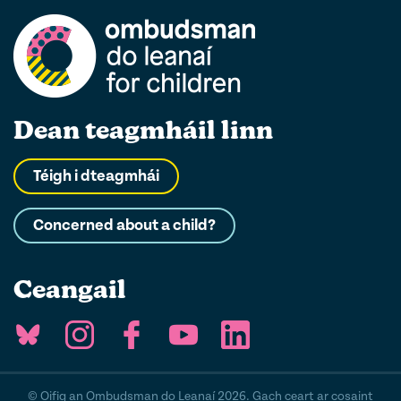
Dean teagmháil linn
Téigh i dteagmhái
Concerned about a child?
Ceangail
© Oifig an Ombudsman do Leanaí 2026. Gach ceart ar cosaint