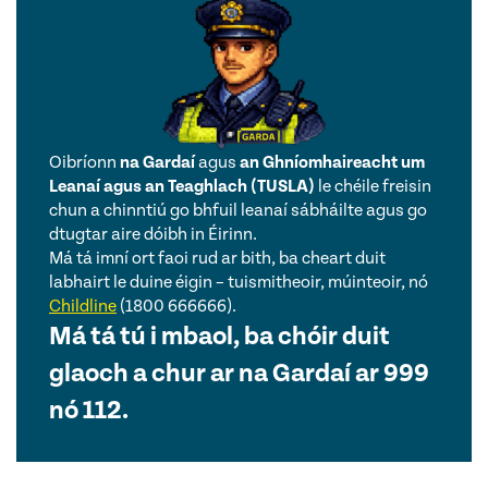
Oibríonn
na Gardaí
agus
an Ghníomhaireacht um
Leanaí agus an Teaghlach (TUSLA)
le chéile freisin
chun a chinntiú go bhfuil leanaí sábháilte agus go
dtugtar aire dóibh in Éirinn.
Má tá imní ort faoi rud ar bith, ba cheart duit
labhairt le duine éigin – tuismitheoir, múinteoir, nó
Childline
(1800 666666).
Má tá tú i mbaol, ba chóir duit
glaoch a chur ar na Gardaí ar 999
nó 112.