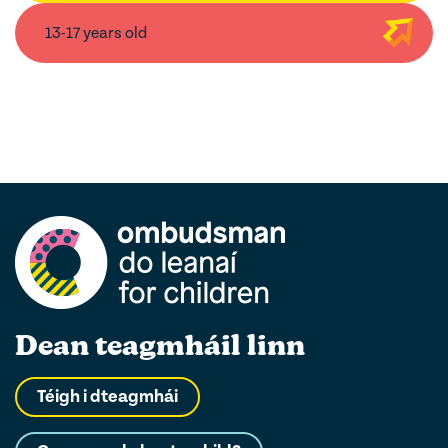
13-17 years old
Dean teagmháil linn
Téigh i dteagmhái