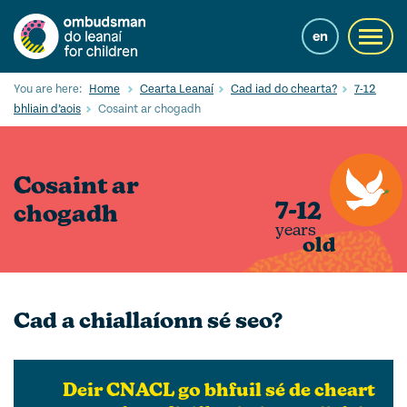
Skip
to
en
Toggl
main
navig
content
Cuardaigh
You are here:
Home
Cearta Leanaí
Cad iad do chearta?
7-12
Submi
bhliain d’aois
Cosaint ar chogadh
Searc
Ár Seirbhísí
Cosaint ar
Cearta leanaí
7-12
chogadh
years
Ár gcuid oibre le leanaí
old
Mol Eolais
Eolas Fúinn
Cad a chiallaíonn sé seo?
Contact us
Deir CNACL go bhfuil sé de cheart