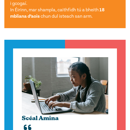
i gcogaí.
In Éirinn, mar shampla, caithfidh tú a bheith
18
mbliana d’aois
chun dul isteach san arm.
Scéal Amina