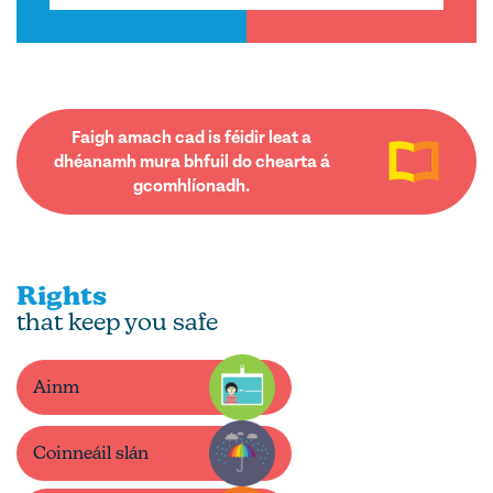
Faigh amach cad is féidir leat a
dhéanamh mura bhfuil do chearta á
gcomhlíonadh.
Rights
that keep you safe
Ainm
Coinneáil slán