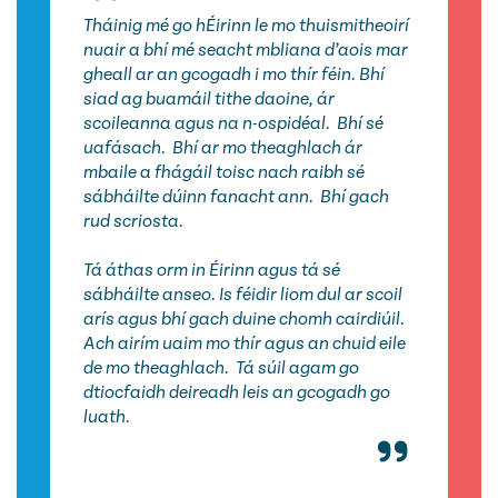
Tháinig mé go hÉirinn le mo thuismitheoirí
nuair a bhí mé seacht mbliana d’aois mar
gheall ar an gcogadh i mo thír féin. Bhí
siad ag buamáil tithe daoine, ár
scoileanna agus na n-ospidéal. Bhí sé
uafásach. Bhí ar mo theaghlach ár
mbaile a fhágáil toisc nach raibh sé
sábháilte dúinn fanacht ann. Bhí gach
rud scriosta.
Tá áthas orm in Éirinn agus tá sé
sábháilte anseo. Is féidir liom dul ar scoil
arís agus bhí gach duine chomh cairdiúil.
Ach airím uaim mo thír agus an chuid eile
de mo theaghlach. Tá súil agam go
dtiocfaidh deireadh leis an gcogadh go
luath.