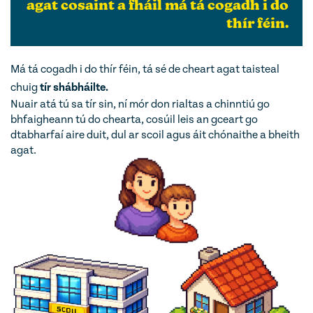
agat cosaint a fháil má tá cogadh i do
thír féin.
Má tá cogadh i do thír féin, tá sé de cheart agat taisteal
chuig
tír shábháilte.
Nuair atá tú sa tír sin, ní mór don rialtas a chinntiú go
bhfaigheann tú do chearta, cosúil leis an gceart go
dtabharfaí aire duit, dul ar scoil agus áit chónaithe a bheith
agat.