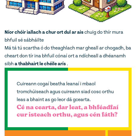
Níor chóir
iallach a chur ort dul ar ais
chuig do thír mura
bhfuil sé sábháilte
Má tá tú scartha ó do theaghlach mar gheall ar chogadh, ba
cheart don tír ina bhfuil cónaí ort a ndícheall a dhéanamh
sibh
a thabhairt le chéile arís
.
Cuireann cogaí beatha leanaí i mbaol
tromchúiseach agus cuireann siad cosc orthu
leas a bhaint as go leor dá gcearta.
Cé na cearta, dar leat, a bhféadfaí
cur isteach orthu, agus cén fáth?