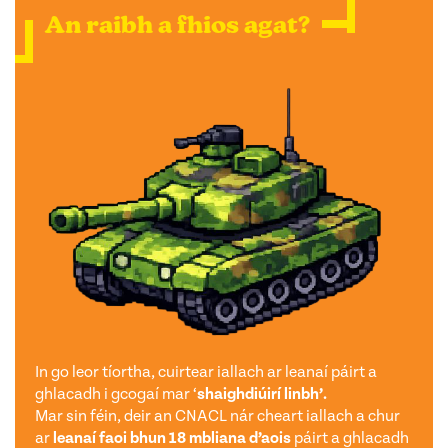
An raibh a fhios agat?
In go leor tíortha, cuirtear iallach ar leanaí páirt a
ghlacadh i gcogaí mar ‘
shaighdiúirí linbh’.
Mar sin féin, deir an CNACL nár cheart iallach a chur
ar
leanaí faoi bhun 18 mbliana d’aois
páirt a ghlacadh