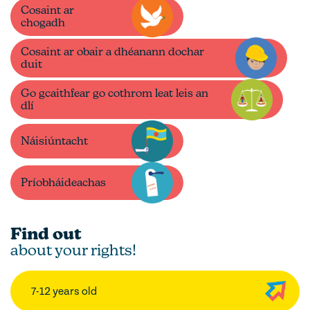
Cosaint ar
chogadh
Cosaint ar obair a dhéanann dochar
duit
Go gcaithfear go cothrom leat leis an
dlí
Náisiúntacht
Príobháideachas
Find out
about your rights!
7-12 years old