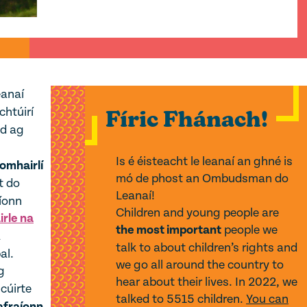
eanaí
chtúirí
Fíric Fhánach!
ad ag
Is é éisteacht le leanaí an ghné is
omhairlí
mó de phost an Ombudsman do
t do
Leanaí!
aíonn
Children and young people are
rle na
the most important
people we
a
talk to about children’s rights and
al.
we go all around the country to
g
hear about their lives. In 2022, we
cúirte
talked to 5515 children.
You can
afraíonn