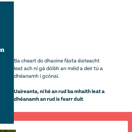
in
Ba cheart do dhaoine fásta éisteacht
leat ach ní gá dóibh an méid a deir tú a
dhéanamh i gcónaí.
Uaireanta, ní hé an rud ba mhaith leat a
dhéanamh an rud is fearr duit
.