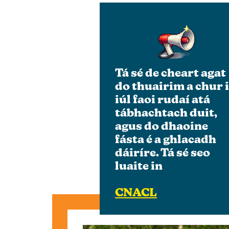
Tá sé de cheart agat
do thuairim a chur 
iúl faoi rudaí atá
tábhachtach duit
,
agus do dhaoine
fásta é a ghlacadh
dáiríre. Tá sé seo
luaite in
CNACL