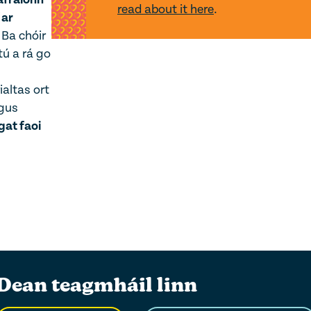
read about it here
.
 ar
. Ba chóir
tú a rá go
ialtas ort
agus
gat faoi
Dean teagmháil linn