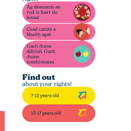
Ag déanamh an
rud is fearr do
leanaí
Cead cainte a
bheith agat
Gach duine
difriúil, Gach
duine
comhionann
Find out
about your rights!
7-12 years old
13-17 years old