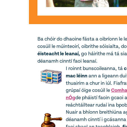
Ba chóir do dhaoine fásta a oibríonn le l
cosúil le múinteoirí, oibrithe sóisialta, do
éisteacht le leanaí,
go háirithe má tá si
déanamh cinntí faoi leanaí.
I roinnt bunscoileanna, tá
c
mac léinn
ann a ligeann dui
thuairim a chur in iúl. Fiafr
grúpaí óige cosúil le
Comhai
nÓg
de pháistí faoin gcaoi 
reáchtáiltear rudaí ina bpob
Nuair a bhíonn breithiúna a
déanamh cinntí i gcásanna 
faoi shaol an teaghlaigh,
fi