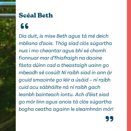
Scéal Beth
Dia duit, is mise Beth agus tá mé deich
mbliana d’aois. Thóg siad clós súgartha
nua i mo cheantar agus bhí sé chomh
fionnuar mar d’fhiafraigh na daoine
fásta dúinn cad a theastaigh uainn go
mbeadh sé cosúil! Ní raibh siad in ann ár
gcuid smaointe go léir a úsáid – ní raibh
cuid acu sábháilte ná ní raibh gach
leanbh bainteach iontu. Ach d’éist siad
go mór linn agus anois tá clós súgartha
bogha ceatha againn le sleamhnán mór!