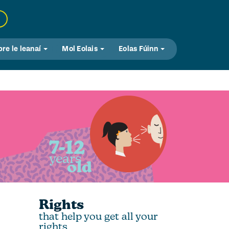
bre le leanaí
Mol Eolais
Eolas Fúinn
7-12
years
old
Rights
that help you get all your
rights