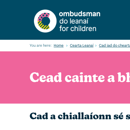
Skip
to
main
content
You are here:
Home
Cearta Leanaí
Cad iad do cheart
Cead cainte a b
Cad a chiallaíonn sé 