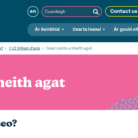
Cuardaigh
en
Contact us
Submit
Search
Ár Seirbhísí
Cearta leanaí
Ár gcuid oi
a?
7-12 bhliain d’aois
Cead cainte a bheith agat
heith agat
seo?