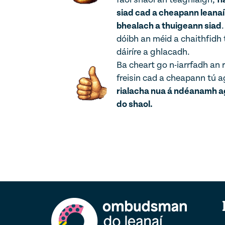
siad cad a cheapann leanaí
bhealach a thuigeann siad
dóibh an méid a chaithfidh 
dáiríre a ghlacadh.
Ba cheart go n-iarrfadh an r
freisin cad a cheapann tú 
rialacha nua á ndéanamh a
do shaol.