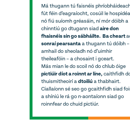
Má thugann tú faisnéis phríobháideac
fút féin d’eagraíocht, cosúil le hospidéa
nó fiú suíomh gréasáin, ní mór dóibh a
chinntiú go dtugann siad
aire don
fhaisnéis sin go sábháilte. Ba cheart
a
sonraí pearsanta
a thugann tú dóibh –
amhail do sheoladh nó d’uimhir
theileafóin – a chosaint i gceart.
Más mian le do scoil nó do chlub óige
pictiúir díot a roinnt ar líne,
caithfidh d
thuismitheoirí a
dtoiliú
a thabhairt.
Ciallaíonn sé seo go gcaithfidh siad fo
a shíniú le rá go n-aontaíonn siad go
roinnfear do chuid pictiúr.