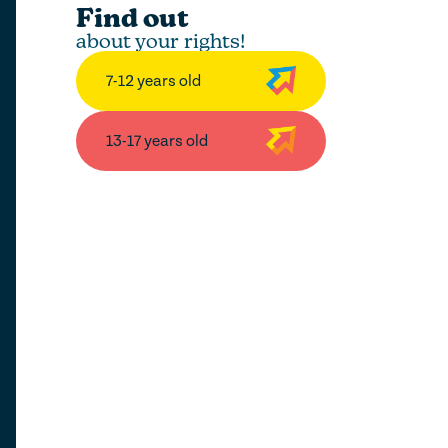
Find out
about your rights!
7-12 years old
13-17 years old