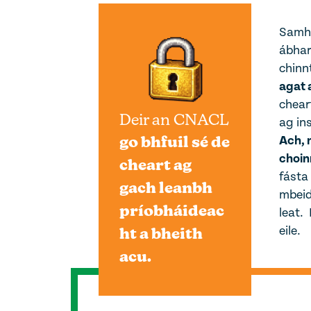
Samhla
ábhar 
chinn
agat 
cheart
Deir an CNACL
ag in
go bhfuil sé de
Ach, n
choin
cheart ag
fásta
gach leanbh
mbeidh
príobháideac
leat.
ht a bheith
eile.
acu.