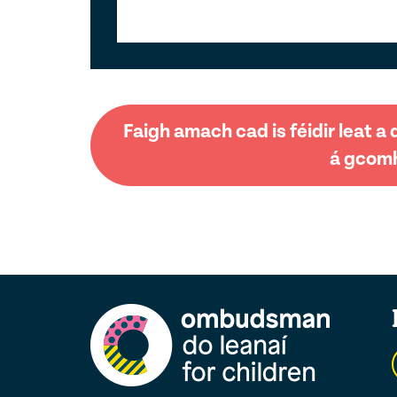
Faigh amach cad is féidir leat 
á gcomh