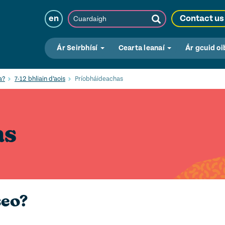
Cuardaigh
en
Contact us
Submit
Search
Ár Seirbhísí
Cearta leanaí
Ár gcuid oi
a?
7-12 bhliain d’aois
Príobháideachas
as
seo?