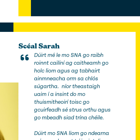
Scéal Sarah
Dúirt mé le mo SNA go raibh
roinnt cailíní ag caitheamh go
holc liom agus ag tabhairt
ainmneacha orm sa chlós
súgartha. níor theastaigh
uaim í a insint do mo
thuismitheoirí toisc go
gcuirfeadh sé strus orthu agus
go mbeadh siad trína chéile.
Dúirt mo SNA liom go ndearna