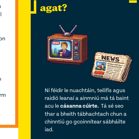
agat?
h
l
on
o
Ní féidir le nuachtáin, teilifís agus
irm
raidió leanaí a ainmniú má tá baint
acu le
cásanna cúirte.
Tá sé seo
thar a bheith tábhachtach chun a
chinntiú go gcoinnítear sábháilte
iad.