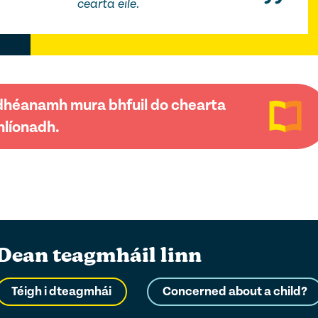
cearta eile.
a dhéanamh mura bhfuil do chearta
líonadh.
Dean teagmháil linn
Téigh i dteagmhái
Concerned about a child?