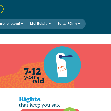
bre le leanaí
Mol Eolais
Eolas Fúinn
7-12
years
old
Rights
that keep you safe