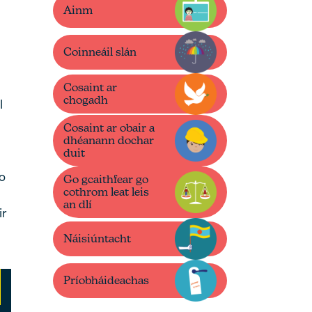
Ainm
Coinneáil slán
Cosaint ar
chogadh
l
Cosaint ar obair a
dhéanann dochar
duit
go
Go gcaithfear go
cothrom leat leis
an dlí
ir
Náisiúntacht
Príobháideachas