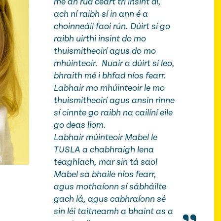
mé an rud ceart trí insint di,
ach ní raibh sí in ann é a
choinneáil faoi rún. Dúirt sí go
raibh uirthi insint do mo
thuismitheoirí agus do mo
mhúinteoir. Nuair a dúirt sí leo,
bhraith mé i bhfad níos fearr.
Labhair mo mhúinteoir le mo
thuismitheoirí agus ansin rinne
sí cinnte go raibh na cailíní eile
go deas liom.
Labhair múinteoir Mabel le
TUSLA a chabhraigh lena
teaghlach,
mar sin tá saol
Mabel sa bhaile níos fearr
,
agus mothaíonn sí sábháilte
gach lá, agus cabhraíonn sé
sin léi taitneamh a bhaint as a