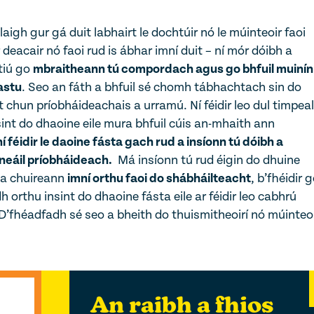
igh gur gá duit labhairt le dochtúir nó le múinteoir faoi
deacair nó faoi rud is ábhar imní duit – ní mór dóibh a
tiú go
mbraitheann tú compordach agus go bhfuil muinín
astu
. Seo an fáth a bhfuil sé chomh tábhachtach sin do
 chun príobháideachais a urramú. Ní féidir leo dul timpeal
sint do dhaoine eile mura bhfuil cúis an-mhaith ann
í féidir le daoine fásta gach rud a insíonn tú dóibh a
neáil príobháideach.
Má insíonn tú rud éigin do dhuine
 a chuireann
imní orthu faoi do shábháilteacht
, b’fhéidir 
 orthu insint do dhaoine fásta eile ar féidir leo cabhrú
 D’fhéadfadh sé seo a bheith do thuismitheoirí nó múinteo
An raibh a fhios