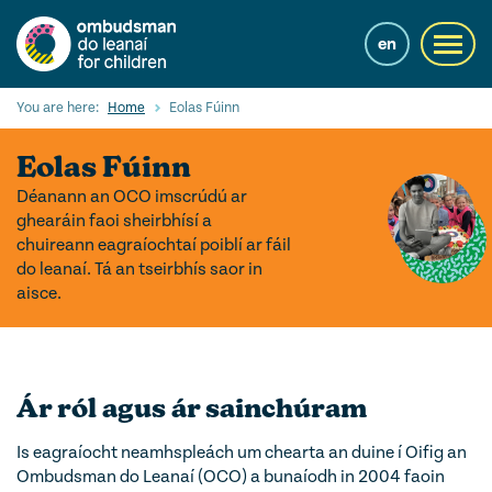
Skip
to
en
Toggl
main
navig
content
Cuardaigh
You are here:
Home
Eolas Fúinn
Submi
Searc
Eolas Fúinn
Ár Seirbhísí
Déanann an OCO imscrúdú ar
ghearáin faoi sheirbhísí a
Cearta leanaí
chuireann eagraíochtaí poiblí ar fáil
do leanaí. Tá an tseirbhís saor in
Ár gcuid oibre le leanaí
aisce.
Mol Eolais
Eolas Fúinn
Ár ról agus ár sainchúram
Contact us
Is eagraíocht neamhspleách um chearta an duine í Oifig an
Ombudsman do Leanaí (OCO) a bunaíodh in 2004 faoin