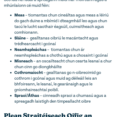
mhúnlaíonn cé muid féin:
Meas
– tiomantas chun cineáltas agus meas a léiriú
do gach duine a mbímid i dteagmháil leo agus chun
tacú le lucht saothair éagsúil, cuimsitheach agus
comhionann.
Sláine
– gealltanas oibriú le macántacht agus
trédhearcacht i gcónaí
Neamhspleáchas
– tiomantas chun ár
neamhspleáchas a chothú agus a chosaint i gcónaí
Misneach
– an oscailteacht chun cearta leanaí a chur
chun cinn go diongbháilte
Cothromaíocht
– gealltanas go n-oibreoimid go
cothrom i gcónaí agus muid ag déileáil leis an
bhfoireann, le leanaí, le gearánaigh agus le
gníomhaireachtaí poiblí.
Spraoi/Áthas
– cinneadh spraoi a chumasú agus a
spreagadh laistigh den timpeallacht oibre
Plean Straitéiseach Oifig an