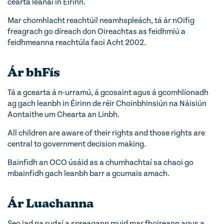
cearta leanaí in Éirinn.
Mar chomhlacht reachtúil neamhspleách, tá ár nOifig
freagrach go díreach don Oireachtas as feidhmiú a
feidhmeanna reachtúla faoi Acht 2002.
Ár bhFís
Tá a gcearta á n-urramú, á gcosaint agus á gcomhlíonadh
ag gach leanbh in Éirinn de réir Choinbhinsiún na Náisiún
Aontaithe um Chearta an Linbh.
All children are aware of their rights and those rights are
central to government decision making.
Bainfidh an OCO úsáid as a chumhachtaí sa chaoi go
mbainfidh gach leanbh barr a gcumais amach.
Ár Luachanna
Seo iad na rudaí a spreagann muid mar fhoireann agus a