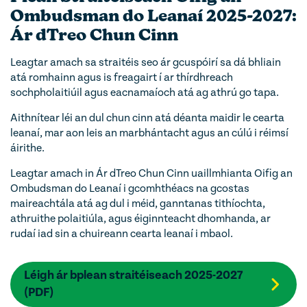
Ombudsman do Leanaí 2025-2027:
Ár dTreo Chun Cinn
Leagtar amach sa straitéis seo ár gcuspóirí sa dá bhliain
atá romhainn agus is freagairt í ar thírdhreach
sochpholaitiúil agus eacnamaíoch atá ag athrú go tapa.
Aithnítear léi an dul chun cinn atá déanta maidir le cearta
leanaí, mar aon leis an marbhántacht agus an cúlú i réimsí
áirithe.
Leagtar amach in Ár dTreo Chun Cinn uaillmhianta Oifig an
Ombudsman do Leanaí i gcomhthéacs na gcostas
maireachtála atá ag dul i méid, ganntanas tithíochta,
athruithe polaitiúla, agus éiginnteacht dhomhanda, ar
rudaí iad sin a chuireann cearta leanaí i mbaol.
Léigh ár bplean straitéiseach 2025-2027
(PDF)