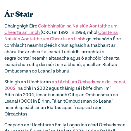
Ár Stair
Dhaingnigh Éire
Coinbhinsiún na Náisiún Aontaithe um
Chearta an Linbh
(CRC) in 1992. In 1998, mhol
Coiste na
Náisiún Aontaithe um Chearta an Linbh
go mbunódh Éire
comhlacht neamhspleách chun aghaidh a thabhairt ar
sháruithe ar chearta leanaí. I ndiaidh iarrachtaí ó
eagraíochtaí neamhrialtasacha agus ó abhcóidí chearta
leanaí chun oifig den sórt sin a bhunú, gheall an Rialtas
Ombudsman do Leanaí a bhunú.
Shínigh an tUachtarán
an tAcht um Ombudsman do Leanaí,
2002
ina dhlí in 2002 agus tháinig sé i bhfeidhm i mí
Aibreáin 2004, lenar bunaíodh Oifig an Ombudsman do
Leanaí (OCO) in Éirinn. Tá an tOmbudsman do Leanaí
neamhspleách ar an Rialtas agus freagrach don
Oireachtas.
Ceapadh an tUachtarán Emily Logan ina céad Ombudsman