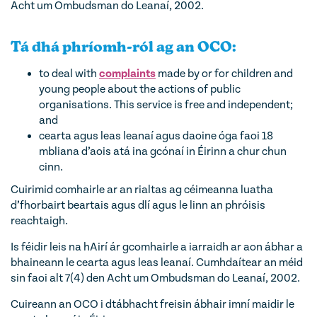
Acht um Ombudsman do Leanaí, 2002.
Tá dhá phríomh-ról ag an OCO:
to deal with
complaints
made by or for children and
young people about the actions of public
organisations. This service is free and independent;
and
cearta agus leas leanaí agus daoine óga faoi 18
mbliana d’aois atá ina gcónaí in Éirinn a chur chun
cinn.
Cuirimid comhairle ar an rialtas ag céimeanna luatha
d’fhorbairt beartais agus dlí agus le linn an phróisis
reachtaigh.
Is féidir leis na hAirí ár gcomhairle a iarraidh ar aon ábhar a
bhaineann le cearta agus leas leanaí. Cumhdaítear an méid
sin faoi alt 7(4) den Acht um Ombudsman do Leanaí, 2002.
Cuireann an OCO i dtábhacht freisin ábhair imní maidir le