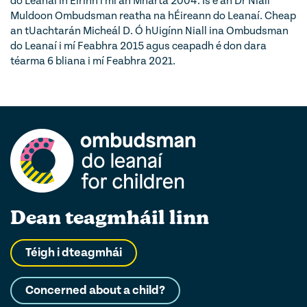
do Leanaí in Éirinn i mí an Mhárta 2004. Is é an Dr Niall
Muldoon Ombudsman reatha na hÉireann do Leanaí. Cheap
an tUachtarán Micheál D. Ó hUigínn Niall ina Ombudsman
do Leanaí i mí Feabhra 2015 agus ceapadh é don dara
téarma 6 bliana i mí Feabhra 2021.
Dean teagmháil linn
Téigh i dteagmhái
Concerned about a child?