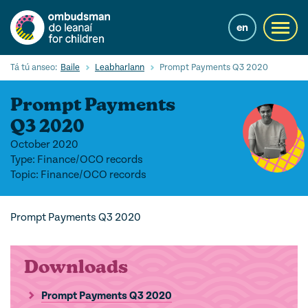
Skip
to
en
Toggl
main
navig
content
Cuardaigh
Tá tú anseo:
Baile
Leabharlann
Prompt Payments Q3 2020
Submi
Searc
Prompt Payments
Ár Seirbhísí
Q3 2020
October 2020
Cearta leanaí
Type: Finance/OCO records
Topic: Finance/OCO records
Ár gcuid oibre le leanaí
Mol Eolais
Prompt Payments Q3 2020
Eolas Fúinn
Downloads
Contact us
Prompt Payments Q3 2020