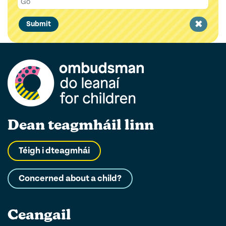
Clear
Submit
filter
Dean teagmháil linn
Téigh i dteagmhái
Concerned about a child?
Ceangail