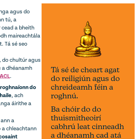
anga agus do
n tú, a
 cead a bheith
odh maireachtála
t. Tá sé seo
, do chultúr agus
lú a dhéanamh
Tá sé de cheart agat
ACL
.
do reiligiún agus do
chreideamh féin a
 roghnaíonn do
roghnú.
haile
, ach
anga áirithe a
Ba chóir do do
thuismitheoirí
 ann a
cabhrú leat cinneadh
ó a chleachtann
a dhéanamh cad atá
cosaint