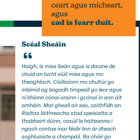
ceart agus mícheart,
agus
cad is fearr duit.
Scéal Sheáin
Haigh, is mise Seán agus is daoine de
chuid an lucht siúil mise agus mo
theaghlach. Ciallaíonn mo chultúr go
mbímid ag bogadh timpeall go leor agus
ní bhíonn cónaí orainn i gcónaí in aon áit
amháin. Mar gheall air seo, caithfidh an
Rialtas láithreacha stad speisialta a
thabhairt dúinn, cosúil le háiteanna i
ngach contae inar féidir linn ár dteach
soghluaiste a champáil. Ba chóir go