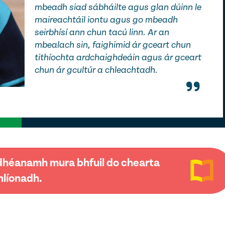
mbeadh siad sábháilte agus glan dúinn le
maireachtáil iontu agus go mbeadh
seirbhísí ann chun tacú linn. Ar an
mbealach sin, faighimid ár gceart chun
tithíochta ardchaighdeáin agus ár gceart
chun ár gcultúr a chleachtadh.
a dhéanamh mura bhfuil do chearta
líonadh.