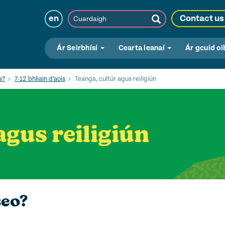
Cuardaigh
en
Contact us
Submit
Search
Ár Seirbhísí
Cearta leanaí
Ár gcuid oi
a?
7-12 bhliain d’aois
Teanga, cultúr agus reiligiún
agus reiligiún
seo?