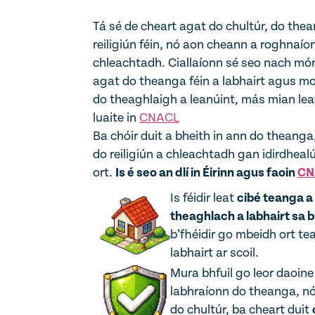
Tá sé de cheart agat do chultúr, do the
reiligiún féin, nó aon cheann a roghnaíon
chleachtadh. Ciallaíonn sé seo nach mór
agat do theanga féin a labhairt agus m
do theaghlaigh a leanúint, más mian lea
luaite in
CNACL
Ba chóir duit a bheith in ann do theanga
do reiligiún a chleachtadh gan idirdhea
ort.
Is é seo an dlí in Éirinn agus faoin
CN
Is féidir leat
cibé teanga a
theaghlach a labhairt sa b
b’fhéidir go mbeidh ort te
labhairt ar scoil.
Mura bhfuil go leor daoine
labhraíonn do theanga, n
do chultúr, ba cheart duit