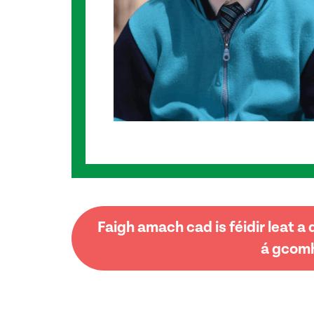
Faigh amach cad is féidir leat 
á gcomh