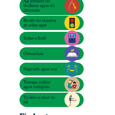
Ag forbairt do
thallann agus do
chumais
Bíodh do chearta
ar eolas agat
Eolas a fháil
Oideachas
Súgradh agus sos
Teanga, cultúr
agus reiligiún
Tú féin a chur in
iúl