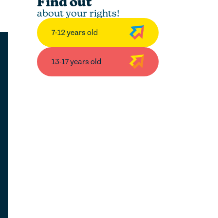
Find out
about your rights!
7-12 years old
13-17 years old