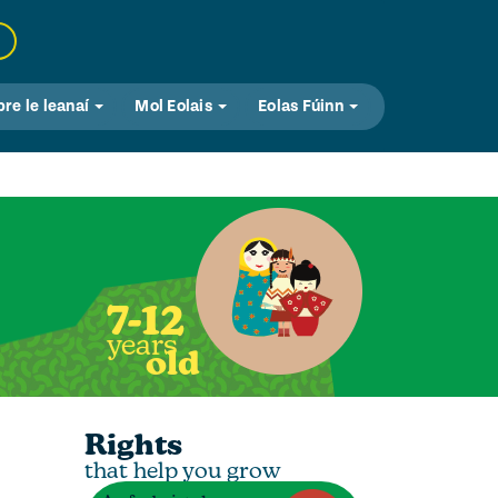
bre le leanaí
Mol Eolais
Eolas Fúinn
7-12
years
old
Rights
that help you grow