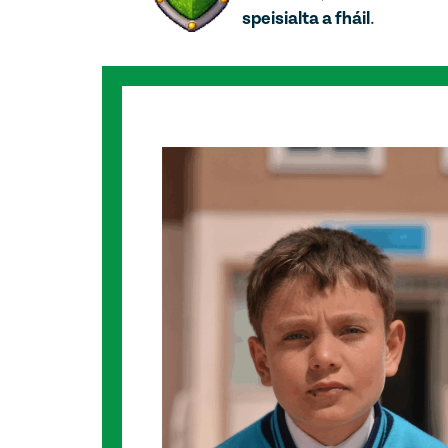
speisialta a fháil
.