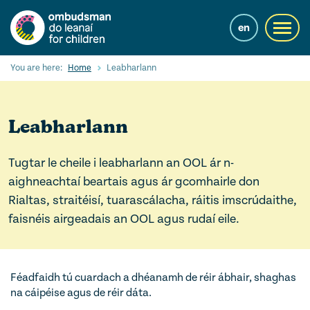
Skip
to
en
Toggl
main
navig
content
Cuardaigh
You are here:
Home
Leabharlann
Submi
Searc
Ár Seirbhísí
Leabharlann
Cearta leanaí
Tugtar le cheile i leabharlann an OOL ár n-
Ár gcuid oibre le leanaí
aighneachtaí beartais agus ár gcomhairle don
Rialtas, straitéisí, tuarascálacha, ráitis imscrúdaithe,
Mol Eolais
faisnéis airgeadais an OOL agus rudaí eile.
Eolas Fúinn
Contact us
Féadfaidh tú cuardach a dhéanamh de réir ábhair, shaghas
na cáipéise agus de réir dáta.