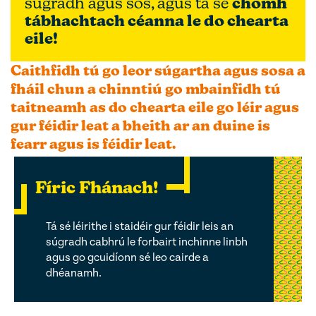
súgradh agus sos, agus tá sé
chomh
tábhachtach céanna le do chearta
eile!
Caithfidh tú go leor súgartha agus sosa a
fháil chun a chinntiú go mbainfidh tú
taitneamh as do chearta eile go léir agus
gur féidir leat a bheith ar an duine is
fearr agus is féidir leat
.
Fíric Fhánach!
Tá sé léirithe i staidéir gur féidir leis an
súgradh cabhrú le forbairt inchinne linbh
agus go gcuidíonn sé leo cairde a
dhéanamh.