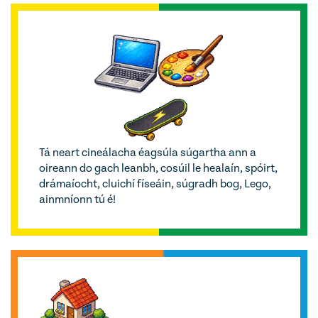
Tá neart cineálacha éagsúla súgartha ann a
oireann do gach leanbh, cosúil le healaín, spóirt,
drámaíocht, cluichí físeáin, súgradh bog, Lego,
ainmníonn tú é!