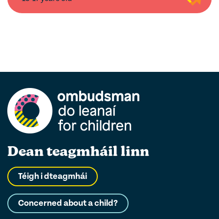
Dean teagmháil linn
Téigh i dteagmhái
Concerned about a child?