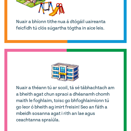
Nuair a bhíonn tithe nua á dtógáil uaireanta
feicfidh tú clós súgartha tógtha in aice leis.
Nuair a théann tú ar scoil, tá sé tábhachtach am
a bheith agat chun spraoi a dhéanamh chomh
maith le foghlaim, toisc go bhfoghlaimíonn tú
go leor ó bheith ag imirt freisin! Seo an fáth a
mbeidh sosanna agat i rith an lae agus
ceachtanna spraíúla.