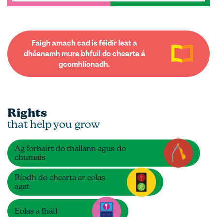
Faigh amach cad is féidir leat a
dhéanamh mura bhfuil do chearta á
gcomhlíonadh.
Rights
that help you grow
Ag forbairt do thallann agus do
chumais
Bíodh do chearta ar eolas
agat
Eolas a fháil