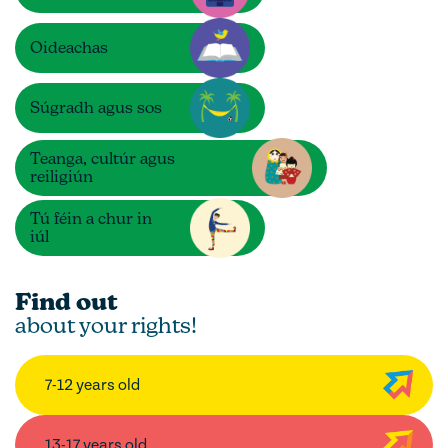
Oideachas
Súgradh agus sos
Teanga, cultúr agus
reiligiún
Tú féin a chur in
iúl
Find out
about your rights!
7-12 years old
13-17 years old