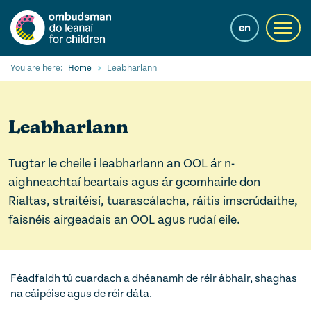
Skip
to
en
Toggl
main
navig
content
Cuardaigh
You are here:
Home
Leabharlann
Submi
Searc
Ár Seirbhísí
Leabharlann
Cearta leanaí
Tugtar le cheile i leabharlann an OOL ár n-
Ár gcuid oibre le leanaí
aighneachtaí beartais agus ár gcomhairle don
Rialtas, straitéisí, tuarascálacha, ráitis imscrúdaithe,
Mol Eolais
faisnéis airgeadais an OOL agus rudaí eile.
Eolas Fúinn
Contact us
Féadfaidh tú cuardach a dhéanamh de réir ábhair, shaghas
na cáipéise agus de réir dáta.