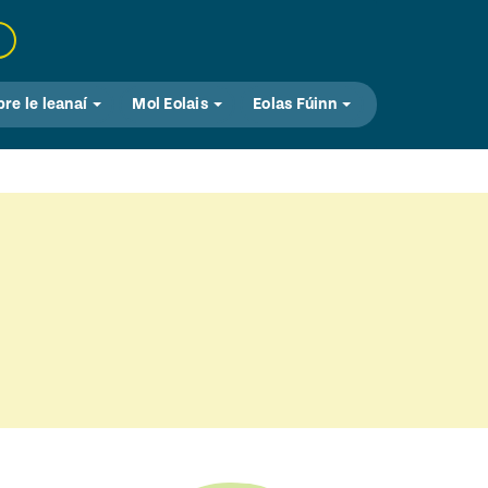
bre le leanaí
Mol Eolais
Eolas Fúinn