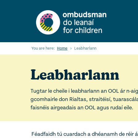
Skip
to
main
content
You are here:
Home
Leabharlann
Leabharlann
Tugtar le cheile i leabharlann an OOL ár n-a
gcomhairle don Rialtas, straitéisí, tuarascál
faisnéis airgeadais an OOL agus rudaí eile.
Féadfaidh tú cuardach a dhéanamh de réir áb