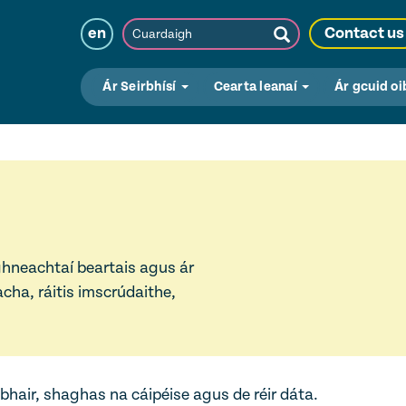
Cuardaigh
en
Contact us
Submit
Search
Ár Seirbhísí
Cearta leanaí
Ár gcuid oi
ighneachtaí beartais agus ár
acha, ráitis imscrúdaithe,
hair, shaghas na cáipéise agus de réir dáta.